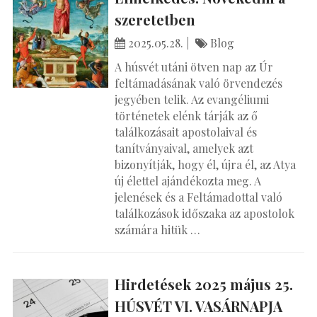
szeretetben
2025.05.28.
Blog
A húsvét utáni ötven nap az Úr
feltámadásának való örvendezés
jegyében telik. Az evangéliumi
történetek elénk tárják az ő
találkozásait apostolaival és
tanítványaival, amelyek azt
bizonyítják, hogy él, újra él, az Atya
új élettel ajándékozta meg. A
jelenések és a Feltámadottal való
találkozások időszaka az apostolok
számára hitük …
Hirdetések 2025 május 25.
HÚSVÉT VI. VASÁRNAPJA