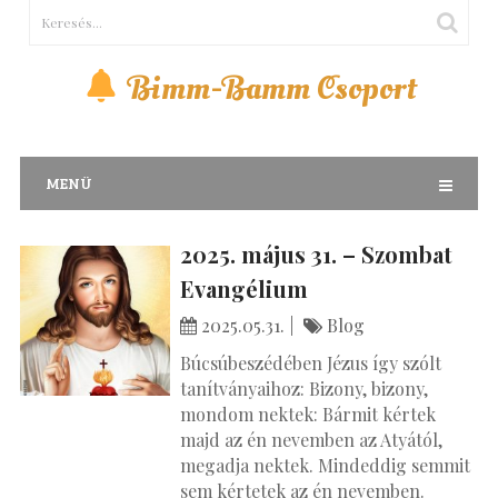
Bimm-Bamm Csoport
MENÜ
2025. május 31. – Szombat
Evangélium
2025.05.31.
Blog
Búcsúbeszédében Jézus így szólt
tanítványaihoz: Bizony, bizony,
mondom nektek: Bármit kértek
majd az én nevemben az Atyától,
megadja nektek. Mindeddig semmit
sem kértetek az én nevemben.