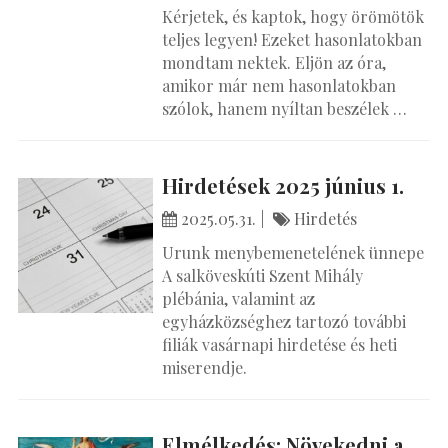
Kérjetek, és kaptok, hogy örömötök
teljes legyen! Ezeket hasonlatokban
mondtam nektek. Eljön az óra,
amikor már nem hasonlatokban
szólok, hanem nyíltan beszélek …
Hirdetések 2025 június 1.
2025.05.31.
Hirdetés
Urunk menybemenetelének ünnepe
A salköveskúti Szent Mihály
plébánia, valamint az
egyházközséghez tartozó további
filiák vasárnapi hirdetése és heti
miserendje.
Elmélkedés: Növekedni a