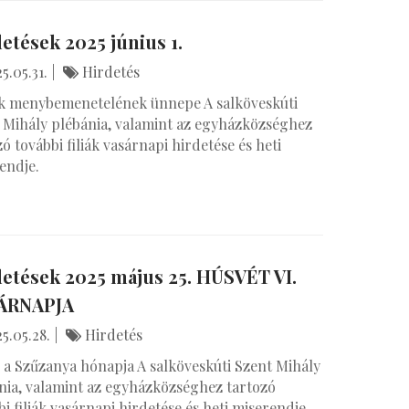
etések 2025 június 1.
5.05.31.
Hirdetés
 menybemenetelének ünnepe A salköveskúti
 Mihály plébánia, valamint az egyházközséghez
zó további filiák vasárnapi hirdetése és heti
endje.
etések 2025 május 25. HÚSVÉT VI.
ÁRNAPJA
5.05.28.
Hirdetés
 a Szűzanya hónapja A salköveskúti Szent Mihály
nia, valamint az egyházközséghez tartozó
bi filiák vasárnapi hirdetése és heti miserendje.