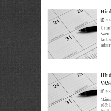
Hird
202
Urunk
Szent
tarto
miser
Hird
VAS
202
Május
plébá
továb