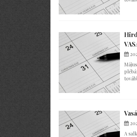
Hird
VAS
202
Május
plébá
továb
Vasá
202
A sal