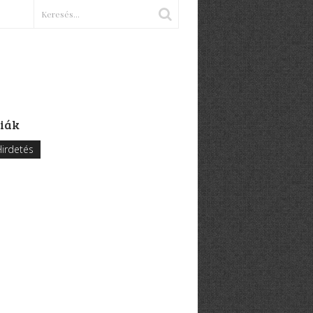
iák
irdetés