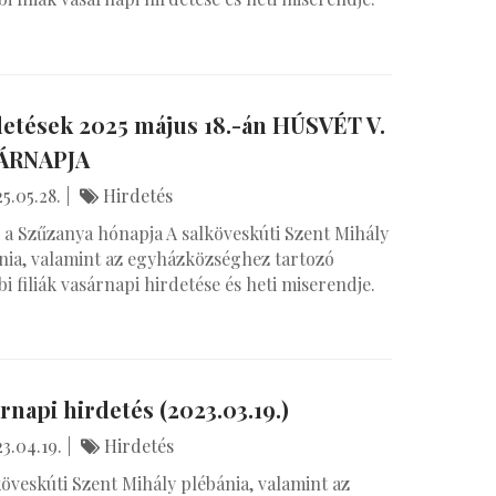
etések 2025 május 18.-án HÚSVÉT V.
ÁRNAPJA
5.05.28.
Hirdetés
 a Szűzanya hónapja A salköveskúti Szent Mihály
nia, valamint az egyházközséghez tartozó
bi filiák vasárnapi hirdetése és heti miserendje.
rnapi hirdetés (2023.03.19.)
3.04.19.
Hirdetés
köveskúti Szent Mihály plébánia, valamint az