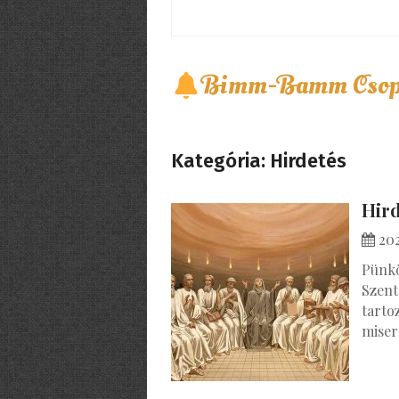
Bimm-Bamm Csop
Kategória:
Hirdetés
Hird
202
Pünkö
Szent
tarto
miser