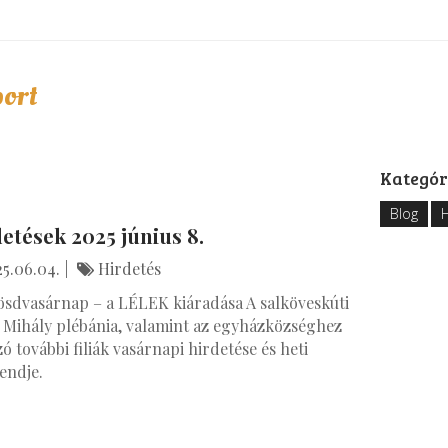
ort
Kategór
Blog
H
etések 2025 június 8.
5.06.04.
Hirdetés
sdvasárnap – a LÉLEK kiáradása A salköveskúti
 Mihály plébánia, valamint az egyházközséghez
zó további filiák vasárnapi hirdetése és heti
endje.